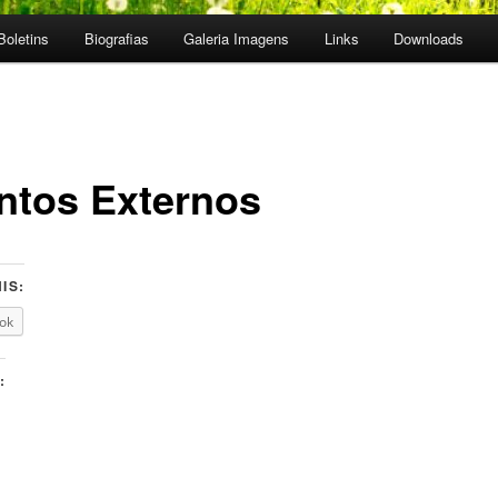
Boletins
Biografias
Galeria Imagens
Links
Downloads
ntos Externos
IS:
ok
: