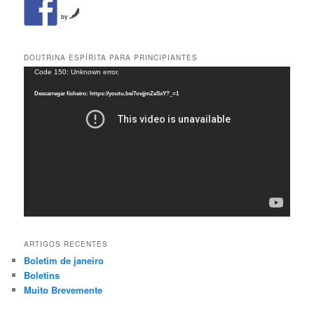
by
DOUTRINA ESPÍRITA PARA PRINCIPIANTES
Reprodutor
Code 150: Unknown error.
de
Descarregar ficheiro: https://youtu.be/7ovjjmZeSxY?_=1
vídeo
ARTIGOS RECENTES
Boletim de janeiro
Boletins
Muito Brevemente