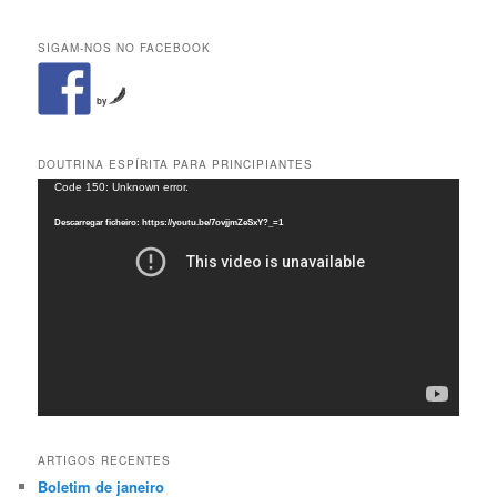
SIGAM-NOS NO FACEBOOK
by
DOUTRINA ESPÍRITA PARA PRINCIPIANTES
Reprodutor
Code 150: Unknown error.
de
Descarregar ficheiro: https://youtu.be/7ovjjmZeSxY?_=1
vídeo
ARTIGOS RECENTES
Boletim de janeiro